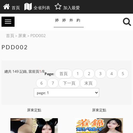
首頁
全省列表
加入最愛
婷婷外約
首頁
屏東
PDD002
>
>
PDD002
總共 149 記錄, 當前頁
1
/8
首頁
1
2
3
4
5
Page:
6
7
下一頁
末頁
屏東定點
屏東定點