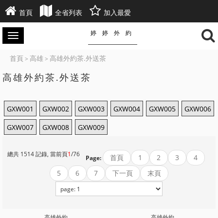
首頁
全省列表
加入最愛
婷婷外約
首頁
高雄
高雄外約茶.外送茶
>
>
高雄外約茶.外送茶
GXW001
GXW002
GXW003
GXW004
GXW005
GXW006
GXW007
GXW008
GXW009
總共 1514 記錄, 當前頁
1
/76
首頁
1
2
3
4
Page:
5
6
7
下一頁
末頁
高雄外約
高雄外約