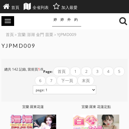
首頁
全省列表
加入最愛
婷婷外約
首頁
宜蘭 澎湖 金門 苗栗
YJPMD009
>
>
YJPMD009
總共 142 記錄, 當前頁
1
/8
首頁
1
2
3
4
5
Page:
6
7
下一頁
末頁
宜蘭 羅東花蓮
宜蘭 羅東 花蓮定點