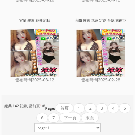
宜蘭 羅東 花蓮定點
宜蘭 羅東 花蓮 定點 台妹 東南亞
發布時間2025-03-12
發布時間2025-02-28
總共 142 記錄, 當前頁
1
/8
首頁
1
2
3
4
5
Page:
6
7
下一頁
末頁