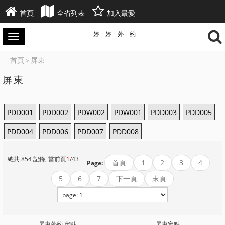
首頁
全省列表
加入最愛
婷婷外約
首頁
屏東
>
屏東
PDD001
PDD002
PDW002
PDW001
PDD003
PDD005
PDD004
PDD006
PDD007
PDD008
總共 854 記錄, 當前頁
1
/43
首頁
1
2
3
4
Page:
5
6
7
下一頁
末頁
屏東外約 定點
屏東定點