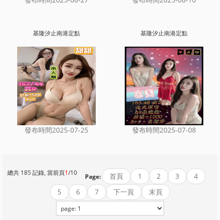
基隆汐止南港定點
基隆汐止南港定點
發布時間2025-07-25
發布時間2025-07-08
總共 185 記錄, 當前頁
1
/10
首頁
1
2
3
4
Page:
5
6
7
下一頁
末頁