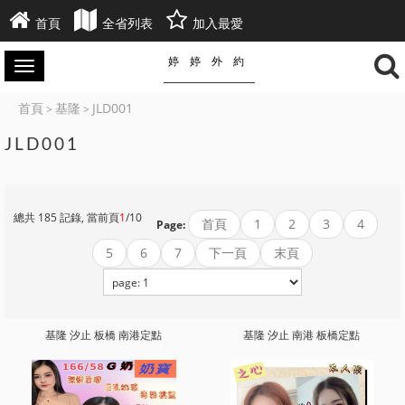
首頁
全省列表
加入最愛
婷婷外約
首頁
基隆
JLD001
>
>
JLD001
總共 185 記錄, 當前頁
1
/10
首頁
1
2
3
4
Page:
5
6
7
下一頁
末頁
基隆 汐止 板橋 南港定點
基隆 汐止 南港 板橋定點